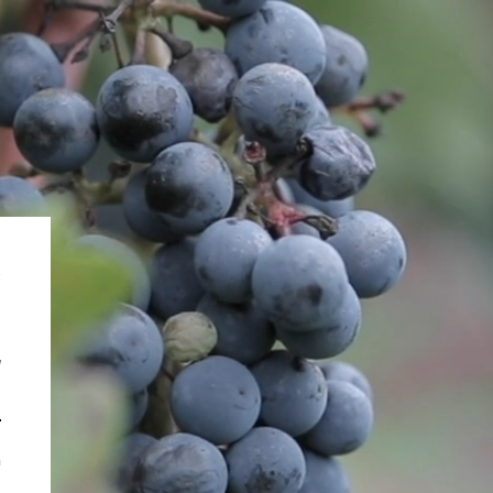
א
ג
ש
ח