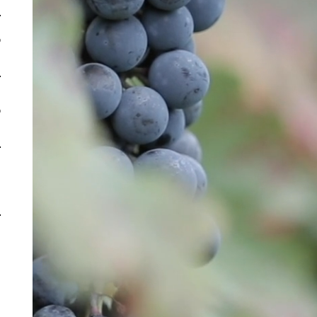
כ
כ
ה