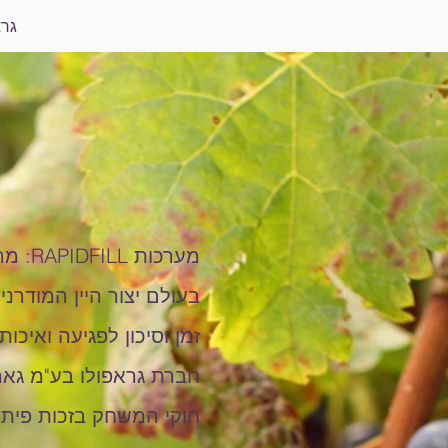
גרא
מערכות RAPIDFILL: מהפכת השאיבה והאוטומציה המדויקת ביקב
בעולם יצור היין המודרני
זמן וסיכון לפגיעה ואיכות 
חוקי המשחק בזכות פית