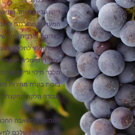
ריקון עדין במיוחד ומניע
המערכת מתוכננת להגנה 
בעדינות מירבית, תוך שי
הדבר מונע לחלוטין מגע ש
יעילות תפעולית יוצאת דו
ועבודה חלקה המקצרת את 
חדר החביות שלכם למערך 