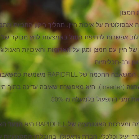
ת חמצון
אבסולוטית על איכות היין. תהליך ריקון החביות מת
לוב אפשרות לדחיפת הנוזל באמצעות לחץ מבוקר של גז 
ל היין עם חמצן ומגן על הארומות והאיכויות האנולוגי
פן ורב-תכליתיות
מלבד מילוי וריקון חביות, המשאבה החכמה ש
בזכות בקרת מהירות משתנה (Inverter). היא מאפשרת שאיבה עד
זמני התפעול בלמעלה מ-50%.
הטמעת המשאבה החכמה ומערכות האוטו
יעיל וכלכלי. חברת גראפולו, בהובלתו המקצועיות של 