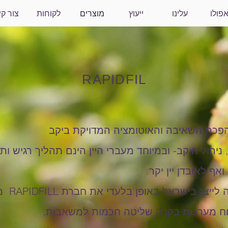
פולו
עלינו
ייעוץ
מוצרים
לקוחות
צור ק
RAPIDFIL
, ניהול היקב- ובמיוחד מעברי היין הינם תהליך רגיש ו
ואף לאובדן יין יקר.
חברת גר
וח מערכות בקרה שליטה חכמות למשאבות.