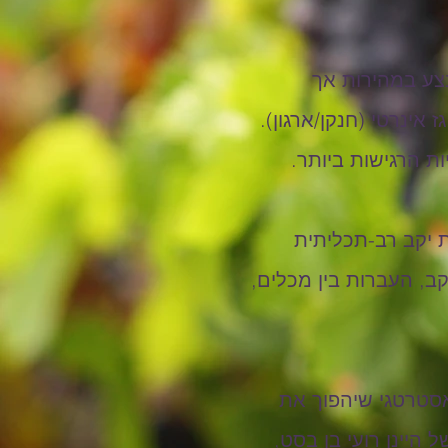
בצע במהירות אך
אינרטי (חנקן/ארגון).
ות הרגישות ביותר.
ל RAPIDFILL משמשת כמשאבת יקב רב-תכליתית
ינה בתוך היקב, העברות בין מכלים,
מציה של RAPIDFILL היא הצעד האסטרטגי שיהפוך את
היינן רועי בן בסט,