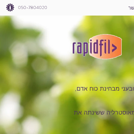
050-7804020
שר
תובעני מבחינת כוח אדם,
אפולו בע"מ גאה לייצג בישראל באופן בלעדי את חברת RAPIDFILL מאוסטרליה ששינתה את