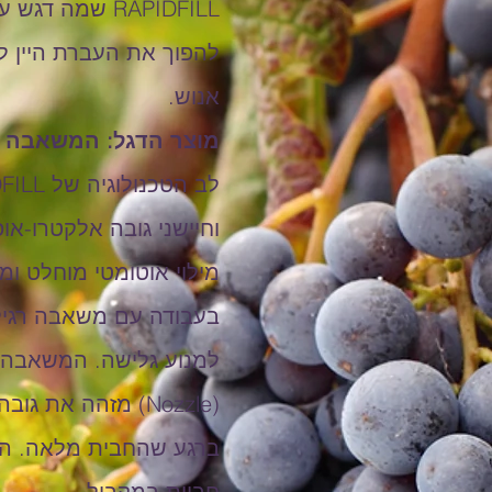
RAPIDFILL שמ
להפוך את העברת היין לת
אנוש.
מוצר הדגל: המשאבה החכמה למילוי ו
וחיישני גובה אלקטרו-או
מילוי אוטומטי מוחלט ומ
בעבודה עם משאבה רגילה,
(Nozzle) מזהה א
ברגע שהחבית מלאה. התוצ
חביות במקביל.