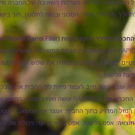
ה דגש על האוטומציה והדיוק. מערכות השאיבה של החברה מ
הליך סטרילי, מהיר, חסכוני ובטוח לחלוטין, תוך ביטו
ריקון חביות (The Rapidfil Barrel Filler)
לב הטכנולוגיה של RAPIDFILL הוא משאבת יין חכמה המשולבת ב
פטיים ייחודיים. המערכת פותרת את שלוש הבעיות המר
ניעת גלישות
 עובד היקב חייב לעמוד פיזית ליד החבית או המכל ול
למנוע גלישה. המשאבה החכמה של RAPIDFILL עושה זאת
ת גובה הנוזל המדויק בתוך החבית, ועוצר את המשאבה אוט
אה: אפס גלישות, אפס בזבוז יין יקר, ויכולת של עו